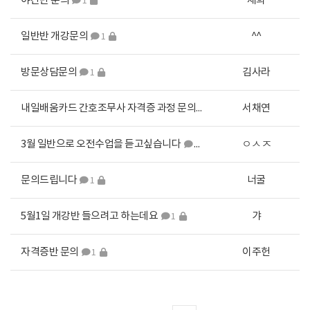
야간반 문의
제희
1
일반반 개강문의
^^
1
방문상담문의
김사라
1
내일배움카드 간호조무사 자격증 과정 문의드립니다.
서채연
1
3월 일반으로 오전수업을 듣고싶습니다
ㅇㅅㅈ
1
문의드립니다
너굴
1
5월1일 개강반 들으려고 하는데요
갸
1
자격증반 문의
이주헌
1