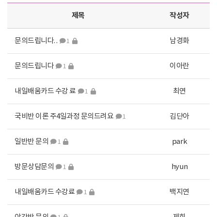
제목
작성자
문의드립니다. .
남경화
1
문의드립니다
이아란
1
내일배움카드 수강 료
최연
1
국비반 이론 주4일과정 문의드려요
김단아
1
일반반 문의
park
1
방문상담문의
hyun
1
내일배움카드 수강료
백지연
1